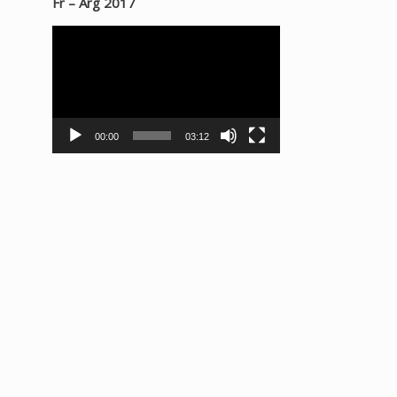
Fr – Arg 2017
Lecteur
vidéo
00:00
03:12